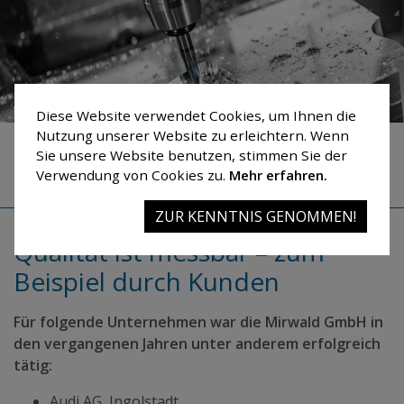
Diese Website verwendet Cookies, um Ihnen die
Nutzung unserer Website zu erleichtern. Wenn
Referenzen
Sie unsere Website benutzen, stimmen Sie der
Verwendung von Cookies zu.
Mehr erfahren.
Startseite
Referenzen
ZUR KENNTNIS GENOMMEN!
Qualität ist messbar – zum
Beispiel durch Kunden
Für folgende Unternehmen war die Mirwald GmbH in
den vergangenen Jahren unter anderem erfolgreich
tätig:
Audi AG, Ingolstadt